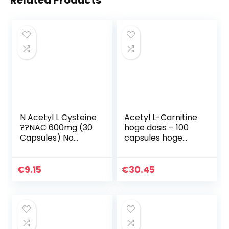
Related Products
N Acetyl L Cysteine
Acetyl L-Carnitine
??NAC 600mg (30
hoge dosis – 100
Capsules) No
capsules hoge
Fillers krachtige
dosis – 500 mg
antioxidant Non
Acetyl L-Carnitine
GMO Vegan
per capsule –
€
9.15
€
30.45
volgens Dr. med…