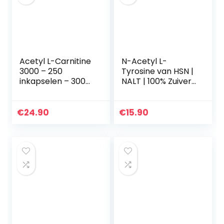
Acetyl L-Carnitine
N-Acetyl L-
3000 – 250
Tyrosine van HSN |
inkapselen – 3000
NALT | 100% Zuiver
mg per dagsport –
Poeder |
extra sterk – 100%
Nootropisch
acetyl L-carnitine
Supplement,
€
24.90
€
15.90
– sterke L…
Tyrosine
Aminozuur
Precursor…