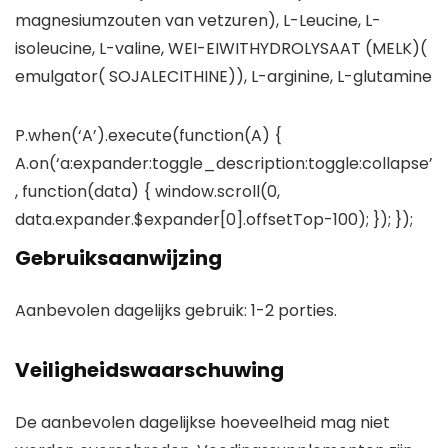
magnesiumzouten van vetzuren), L-Leucine, L-
isoleucine, L-valine, WEI-EIWITHYDROLYSAAT (MELK)(
emulgator( SOJALECITHINE)), L-arginine, L-glutamine
P.when(‘A’).execute(function(A) {
A.on(‘a:expander:toggle_description:toggle:collapse’
, function(data) { window.scroll(0,
data.expander.$expander[0].offsetTop-100); }); });
Gebruiksaanwijzing
Aanbevolen dagelijks gebruik: 1-2 porties.
Veiligheidswaarschuwing
De aanbevolen dagelijkse hoeveelheid mag niet