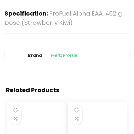
Specification:
ProFuel Alpha.EAA, 462 g
Dose (Strawberry Kiwi)
Brand
Merk: ProFuel
Related Products