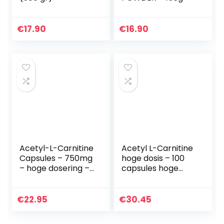
€
17.90
€
16.90
Acetyl-L-Carnitine
Acetyl L-Carnitine
Capsules – 750mg
hoge dosis – 100
– hoge dosering –
capsules hoge
veganistisch – 120
dosis – 500 mg
capsules
Acetyl L-Carnitine
per capsule –
€
22.95
€
30.45
volgens Dr. med…