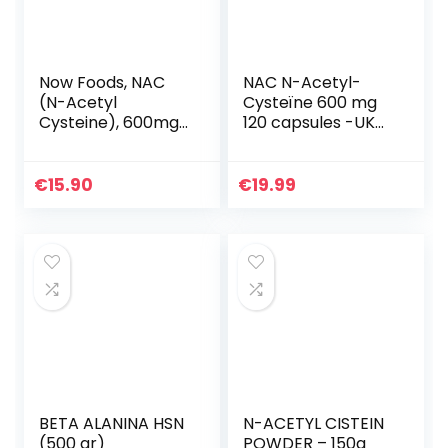
Now Foods, NAC
NAC N-Acetyl-
(N-Acetyl
Cysteïne 600 mg
Cysteine), 600mg,
120 capsules -UK
100 Veg. Caps
Vervaardigd |
GMP-standaarden
door Prowise
€
15.90
€
19.99
Healthcare |
Geschikt voor…
BETA ALANINA HSN
N-ACETYL CISTEIN
(500 gr)
POWDER – 150g