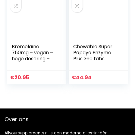
Bromelaïne
Chewable Super
750mg – vegan –
Papaya Enzyme
hoge dosering –
Plus 360 tabs
1800 F.I.P – 90
DRcaps
€
20.95
€
44.94
Over ons
Allyoursupplements.nl is een moderne alles-in-één