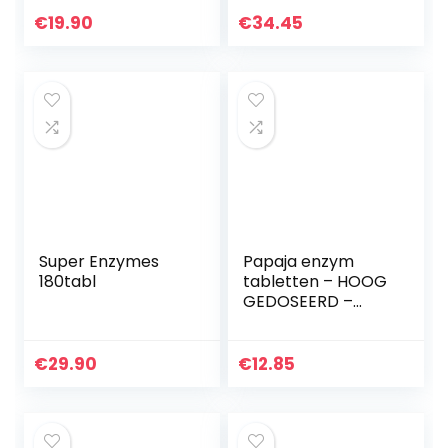
betaïne HCL – Met
Capsules met
bromelaïne,
Maagsapresistent
€
19.90
€
34.45
papaïne amylase,
e Tabletten –
katalase…
DAO-enzym…
Super Enzymes
Papaja enzym
180tabl
tabletten – HOOG
GEDOSEERD –
VEGAN – 100
tabletten – met
Papaïne, amylase
€
29.90
€
12.85
en protease,
(Carica papaya)