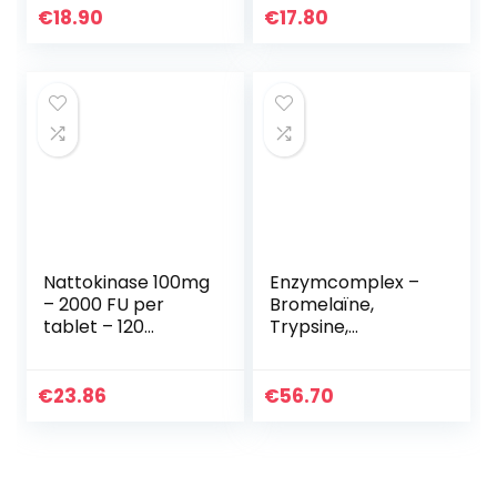
volledig
€
18.90
€
17.80
spectrum…
Nattokinase 100mg
Enzymcomplex –
– 2000 FU per
Bromelaïne,
tablet – 120
Trypsine,
tabletten –
Chymotrypsine &
Veganistisch –
Rutoside –
Hoge dosering –
TrendEnzym Plus –
€
23.86
€
56.70
Gemaakt in
300 capsules –
Duitsland
Made in Germany…