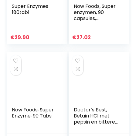
Super Enzymes
Now Foods, Super
180tabl
enzymen, 90
capsules,
glutenvrij, soja-vrij.
€
29.90
€
27.02
Now Foods, Super
Doctor’s Best,
Enzyme, 90 Tabs
Betain HCI met
pepsin en bitterer
gentiaan, 650 mg,
120 capsules –