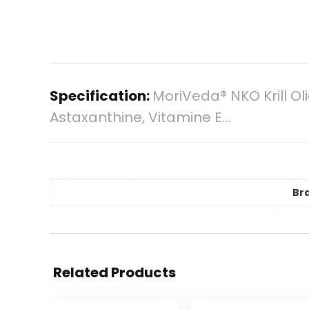
Specification:
MoriVeda® NKO Krill Ol
Astaxanthine, Vitamine E…
Br
Related Products