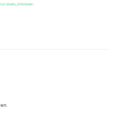
and olieën
,
Krillolieën
ren.