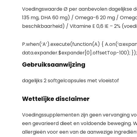
Voedingswaarde Ø per aanbevolen dagelijkse dos
135 mg, DHA 60 mg) / Omega-6 20 mg / Omega-9 
beschikbaarheid) / Vitamine E 0,6 IE – 2% (voe
P.when(‘A’).execute(function(A) { A.on(‘a:expan
data.expander.$expander[0].offsetTop-100); }); 
Gebruiksaanwijzing
dagelijks 2 softgelcapsules met vloeistof
Wettelijke disclaimer
Voedingssupplementen zijn geen vervanging voo
een gevarieerd dieet en voldoende beweging. W
allergieën voor een van de aanwezige ingrediënte