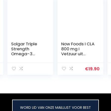
Solgar Triple
Now Foods I CLA
Strength
800 mg I
Omega-3
Vetzuur uit
Softgels – Pack
distelolie I Niet
of 100
GMO I 90
capsules
€
19.90
WORD LID VAN ONZE MAILLIJST VOOR BEST