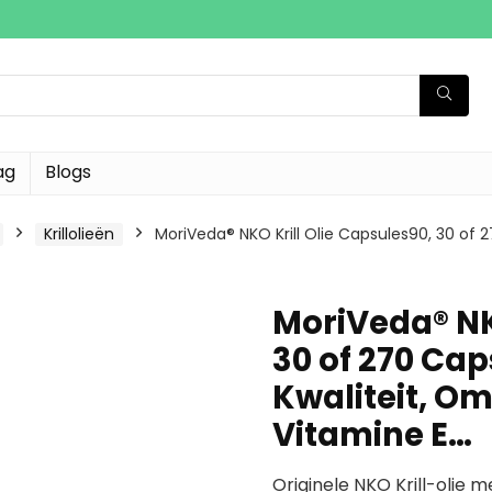
ag
Blogs
Krillolieën
MoriVeda® NKO Krill Olie Capsules90, 30 of 
MoriVeda® NK
30 of 270 Ca
Kwaliteit, O
Vitamine E…
Originele NKO Krill-olie 