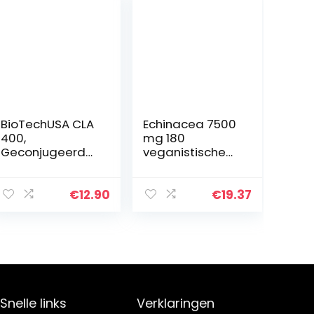
BioTechUSA CLA
Echinacea 7500
400,
mg 180
Geconjugeerd
veganistische
linolzuur
capsules voor 6
bevattend
maanden
voedingssupple
Echinacea
€
12.90
€
19.37
ment softgel
Purpurea-
capsules, 80
extract met 4%
softgel
polyfenolen ter…
capsules
Snelle links
Verklaringen