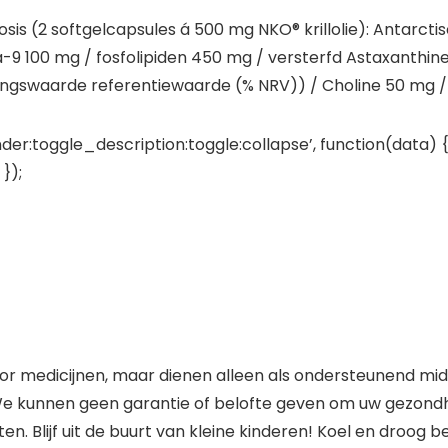
is (2 softgelcapsules á 500 mg NKO® krillolie): Antarcti
100 mg / fosfolipiden 450 mg / versterfd Astaxanthine
dingswaarde referentiewaarde (% NRV)) / Choline 50 mg /
der:toggle_description:toggle:collapse’, function(data) {
});
r medicijnen, maar dienen alleen als ondersteunend mid
e kunnen geen garantie of belofte geven om uw gezondhe
n. Blijf uit de buurt van kleine kinderen! Koel en droog 