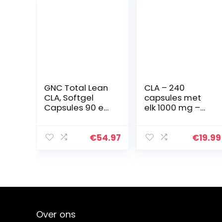
GNC Total Lean
CLA – 240
CLA, Softgel
capsules met
Capsules 90 ea
elk 1000 mg –
(Pack van 1)
hoge dosis met
door GNC
3000 mg per
dagsport –
€
54.97
€
19.99
laboratoriumge
test –
geconjugeerd
linolzuur…
Over ons