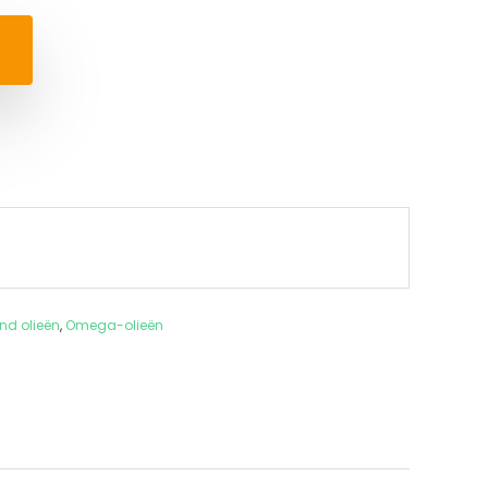
and olieën
,
Omega-olieën