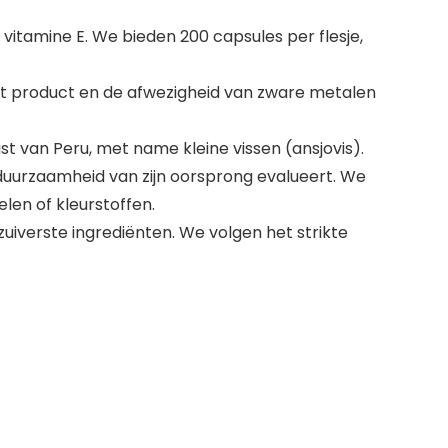
vitamine E. We bieden 200 capsules per flesje,
et product en de afwezigheid van zware metalen
st van Peru, met name kleine vissen (ansjovis).
de duurzaamheid van zijn oorsprong evalueert. We
len of kleurstoffen.
uiverste ingrediënten. We volgen het strikte