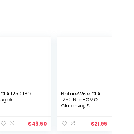
CLA 1250 180
NatureWise CLA
sgels
1250 Non-GMO,
Glutenvrij, &
100%
Saffloerolie (180
Stuks)
€
46.50
€
21.95