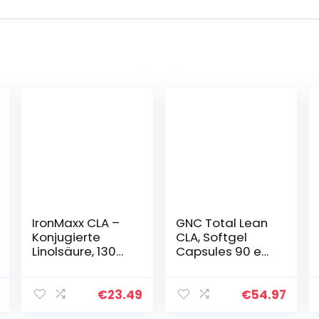
IronMaxx CLA –
GNC Total Lean
Konjugierte
CLA, Softgel
Linolsäure, 130
Capsules 90 ea
Kapseln Dose
(Pack van 1)
door GNC
€
23.49
€
54.97