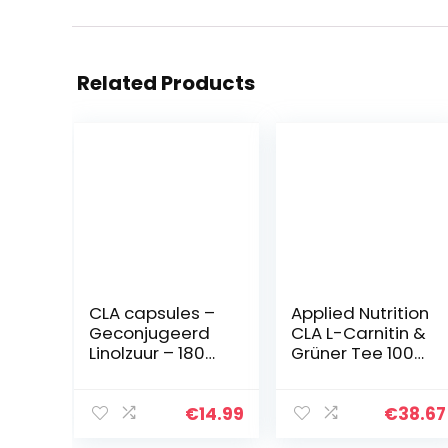
Related Products
CLA capsules –
Applied Nutrition
Geconjugeerd
CLA L-Carnitin &
Linolzuur – 180
Grüner Tee 100
softgels voor 2
Softgels
maanden –
Laboratorium
€
14.99
€
38.67
getest – Zuivere