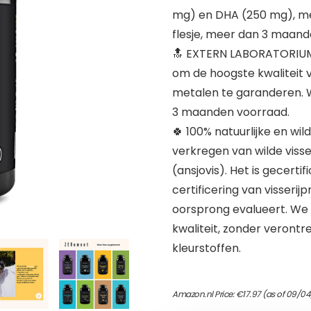
mg) en DHA (250 mg), met
flesje, meer dan 3 maand
🔝 EXTERN LABORATORIUM G
om de hoogste kwaliteit 
metalen te garanderen. Wi
3 maanden voorraad.
🍀 100% natuurlijke en wi
verkregen van wilde visse
(ansjovis). Het is gecerti
certificering van visseri
oorsprong evalueert. We g
kwaliteit, zonder verontr
kleurstoffen.
Amazon.nl Price:
€
17.97
(as of 09/04