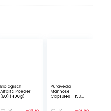
Biologisch
Puraveda
Alfalfa Poeder
Mannose
(EU) (400g)
Capsules – 150
Capsules –
Geen