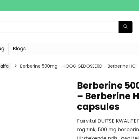
ag
Blogs
falfa
Berberine 500mg – HOOG GEDOSEERD – Berberine HCl +
Berberine 5
– Berberine H
capsules
Fairvital DUITSE KWALITEIT
mg zink, 500 mg berberin
Uitstekende prijs-kwalite