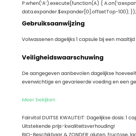
P.when(‘A’).execute(function(A) { A.on(‘a:expan
data.expander.$expander[0].offsetTop-100); }); 
Gebruiksaanwijzing
Volwassenen dagelijks 1 capsule bij een maalti
Veiligheidswaarschuwing
De aangegeven aanbevolen dagelijkse hoeveelhe
evenwichtige en gevarieerde voeding en een gezo
Meer bekijken
Fairvital DUITSE KWALITEIT: Dagelijkse dosis: 1
Uitstekende prijs-kwaliteitsverhouding!
BIO-Beschikbaar & ZONDER: gluten, fructose, lact