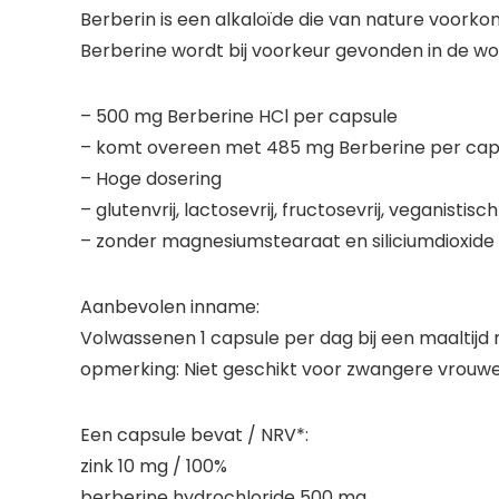
Berberin is een alkaloïde die van nature voorko
Berberine wordt bij voorkeur gevonden in de wor
– 500 mg Berberine HCl per capsule
– komt overeen met 485 mg Berberine per cap
– Hoge dosering
– glutenvrij, lactosevrij, fructosevrij, veganistisch
– zonder magnesiumstearaat en siliciumdioxide
Aanbevolen inname:
Volwassenen 1 capsule per dag bij een maaltijd 
opmerking:
Niet geschikt voor zwangere vrouwe
Een capsule bevat / NRV*:
zink 10 mg / 100%
berberine hydrochloride 500 mg