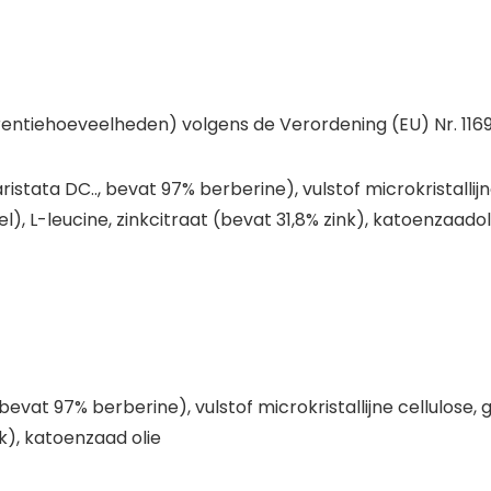
entiehoeveelheden) volgens de Verordening (EU) Nr. 1169
istata DC.., bevat 97% berberine), vulstof microkristallij
, L-leucine, zinkcitraat (bevat 31,8% zink), katoenzaadol
 bevat 97% berberine), vulstof microkristallijne cellulos
nk), katoenzaad olie