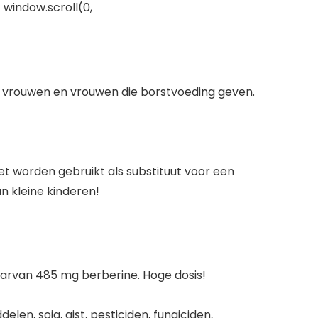
 window.scroll(0,
re vrouwen en vrouwen die borstvoeding geven.
 worden gebruikt als substituut voor een
n kleine kinderen!
waarvan 485 mg berberine. Hoge dosis!
en, soja, gist, pesticiden, fungiciden,