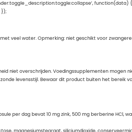
der:toggle_description:toggle:collapse’, function(data) {
});
jd met veel water. Opmerking: niet geschikt voor zwange
id niet overschrijden. Voedingssupplementen mogen niet
nde levensstijl. Bewaar dit product buiten het bereik va
 capsule per dag bevat 10 mg zink, 500 mg berberine HCl, 
ose, magnesiumstearaat, siliciumdioxide, conserveermiddel