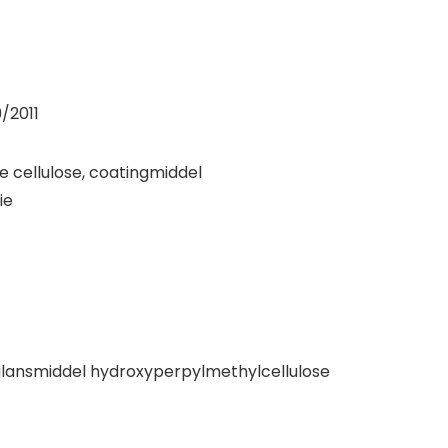
/2011
ne cellulose, coatingmiddel
ie
e, glansmiddel hydroxyperpylmethylcellulose