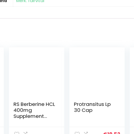
and
Merk: fairvital
RS Berberine HCL
Protransitus Lp
400mg
30 Cap
Supplement
met Zwarte
Peper Extract –