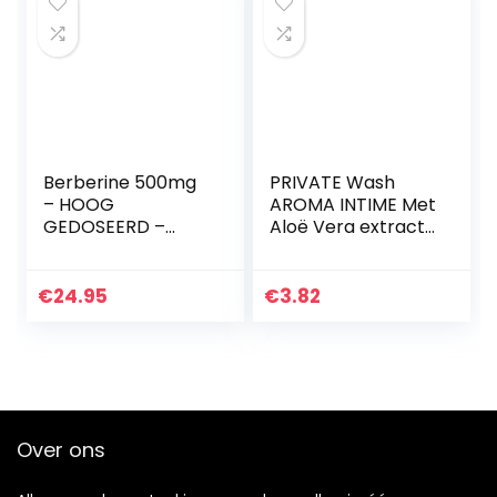
Berberine 500mg
PRIVATE Wash
– HOOG
AROMA INTIME Met
GEDOSEERD –
Aloë Vera extract
Berberine HCl +
250ml
zink – VEGAN – 90
capsules
€
24.95
€
3.82
Over ons