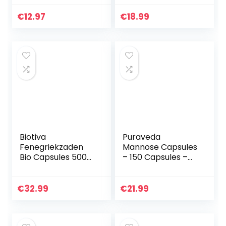
– Erba Medica
veganistisch –
Tonic 100g
Zaadluzerne –
€
12.97
€
18.99
Slakkenklaver…
Biotiva
Puraveda
Fenegriekzaden
Mannose Capsules
Bio Capsules 500
– 150 Capsules –
Caps – 600mg
Geen additieven –
Fenegriekzaadpoe
veganistisch –
der – Trigonella
Geen
€
32.99
€
21.99
Foenum-Graecum
lossingsmiddelen
– zonder…
of vulstoffen…