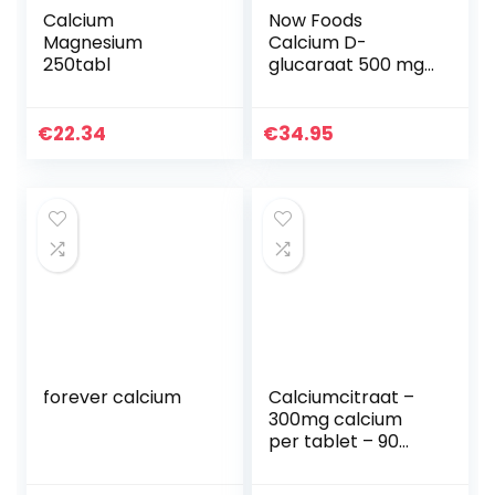
Calcium
Now Foods
Magnesium
Calcium D-
250tabl
glucaraat 500 mg,
90 veganistische
capsules,
glutenvrij, sojafvrij,
€
22.34
€
34.95
90 g
forever calcium
Calciumcitraat –
300mg calcium
per tablet – 90
tabletten –
veganistisch