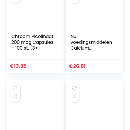
Chroom Picolinaat
Nu
200 mcg Capsules
voedingsmiddelen
– 100 st. (3+
Calcium
Maanden
Hydroxyapatiet
Voorraad) van
Caps, 120
Snelle
Vegetarische
€
13.99
€
26.81
Desintegrerende
Capsules
Capsules elk met
200mcg…