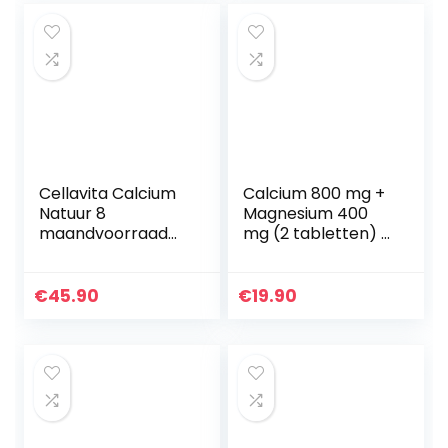
– 100…
200mcg…
Cellavita Calcium
Calcium 800 mg +
Natuur 8
Magnesium 400
maandvoorraad
mg (2 tabletten) –
1000 g | Calcium &
365 tabletten – 6
Magnesium/Sango
maanden
-koraalpoeder &
voorraad –
€
45.90
€
19.90
Lithothamnium-
Calcium +
algenpoeder
Magnesium
complex in 2…