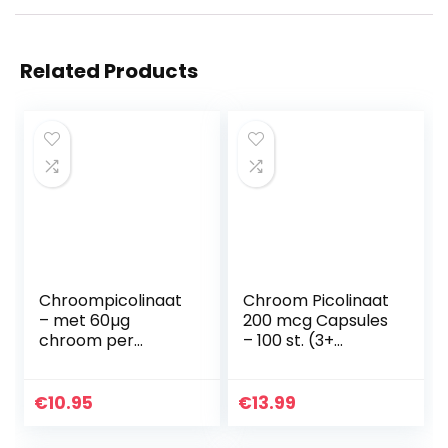
Related Products
Chroompicolinaat
Chroom Picolinaat
– met 60µg
200 mcg Capsules
chroom per
– 100 st. (3+
capsule –
Maanden
essentieel
Voorraad) van
sporenelement –
Snelle
€
10.95
€
13.99
veganistisch –
Desintegrerende
Chroompicolinaat
Capsules elk met