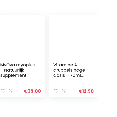
MyOva myoplus
Vitamine A
– Natuurlijk
druppels hoge
supplement
dosis – 70ml
voor PCOS met
(2380 druppels)
4000 mg myo-
– Premium:
inositol, 200 µg
Echte vitamine A
€
39.00
€
12.90
foliumzuur en
ester (retinyl
100 µg chroom –
palmitaat) in
120…
MCT olie…