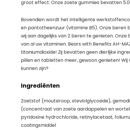
groot effect: Onze zoete gummies bevatten 5.0
Bovendien wordt het intelligente werkstoffencomp
en pantotheenzuur (vitamine B5). Onze beren b
wij aan dagelijks van 2 beren te genieten. Onz
van al uw vitaminen. Bears with Benefits AH-MAZIN
titaniumdioxide! Zij bevatten geen dierlijke in
pillen en tabletten meer, gewoon genieten! Wij 
kunnen zijn?
Ingrediënten
Zoetstof (moutsiroop, steviolglycoside), gemod
(concentraat van zoete aardappelen en wortele
pyridoxine hydrochloride, retinylacetaat, foliumz
coatingsmiddel