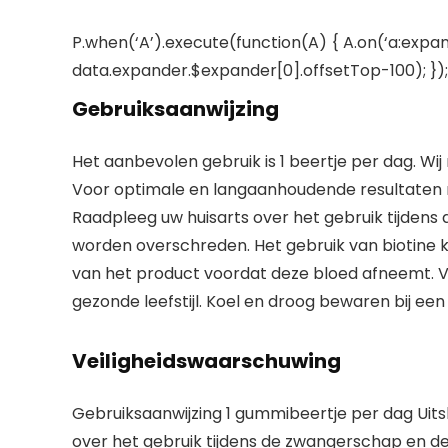
P.when(‘A’).execute(function(A) { A.on(‘a:expan
data.expander.$expander[0].offsetTop-100); }); 
Gebruiksaanwijzing
Het aanbevolen gebruik is 1 beertje per dag. Wi
Voor optimale en langaanhoudende resultaten ra
Raadpleeg uw huisarts over het gebruik tijdens
worden overschreden. Het gebruik van biotine k
van het product voordat deze bloed afneemt. 
gezonde leefstijl. Koel en droog bewaren bij ee
Veiligheidswaarschuwing
Gebruiksaanwijzing 1 gummibeertje per dag Uits
over het gebruik tijdens de zwangerschap en d