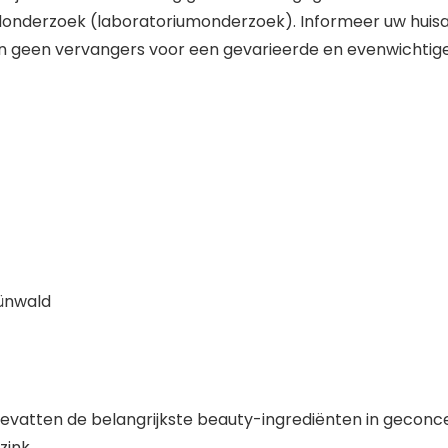
oedonderzoek (laboratoriumonderzoek). Informeer uw huis
 geen vervangers voor een gevarieerde en evenwichtige v
ünwald
vatten de belangrijkste beauty-ingrediënten in gecon
zink