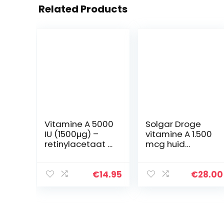
Related Products
Vitamine A 5000
Solgar Droge
IU (1500µg) –
vitamine A 1.500
retinylacetaat –
mcg huid
vegan – zonder
ooggezondheid
magnesiumste
100 tabletten
araat – 180
€
14.95
€
28.00
tabletten