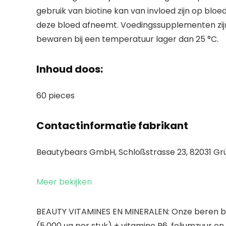
gebruik van biotine kan van invloed zijn op bl
deze bloed afneemt. Voedingssupplementen zijn
bewaren bij een temperatuur lager dan 25 °C.
Inhoud doos:
60 pieces
Contactinformatie fabrikant
Beautybears GmbH, Schloßstrasse 23, 82031 Gr
Meer bekijken
BEAUTY VITAMINES EN MINERALEN: Onze beren be
(5.000 μg per stuk) + vitamine B6, foliumzuur en 