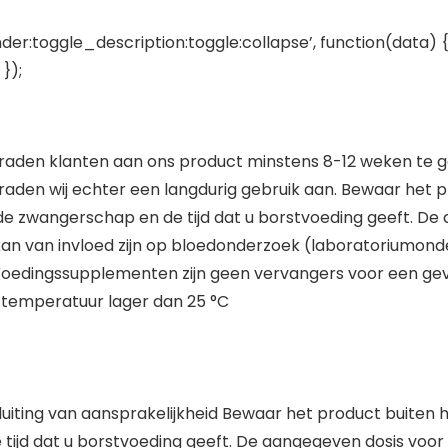
der:toggle_description:toggle:collapse’, function(data) {
});
j raden klanten aan ons product minstens 8-12 weken te g
den wij echter een langdurig gebruik aan. Bewaar het pr
 de zwangerschap en de tijd dat u borstvoeding geeft. D
an van invloed zijn op bloedonderzoek (laboratoriumonde
Voedingssupplementen zijn geen vervangers voor een gev
n temperatuur lager dan 25 °C
luiting van aansprakelijkheid Bewaar het product buiten 
e tijd dat u borstvoeding geeft. De aangegeven dosis vo