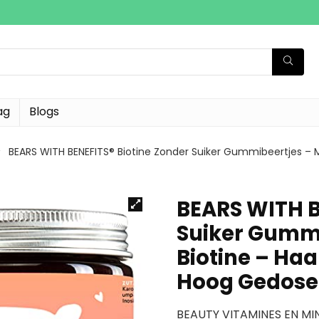
ag
Blogs
BEARS WITH BENEFITS® Biotine Zonder Suiker Gummibeertjes – M
BEARS WITH B
Suiker Gummi
Biotine – Haa
Hoog Gedose
BEAUTY VITAMINES EN MIN