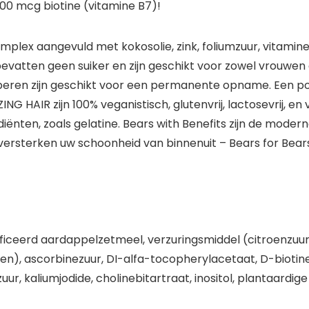
00 mcg biotine (vitamine B7)!
lex aangevuld met kokosolie, zink, foliumzuur, vitamine A
evatten geen suiker en zijn geschikt voor zowel vrouwen
e beren zijn geschikt voor een permanente opname. Een p
G HAIR zijn 100% veganistisch, glutenvrij, lactosevrij, en 
grediënten, zoals gelatine. Bears with Benefits zijn de m
versterken uw schoonheid van binnenuit – Bears for Bears
ificeerd aardappelzetmeel, verzuringsmiddel (citroenzuur
n), ascorbinezuur, DI-alfa-tocopherylacetaat, D-biotin
uur, kaliumjodide, cholinebitartraat, inositol, plantaardig