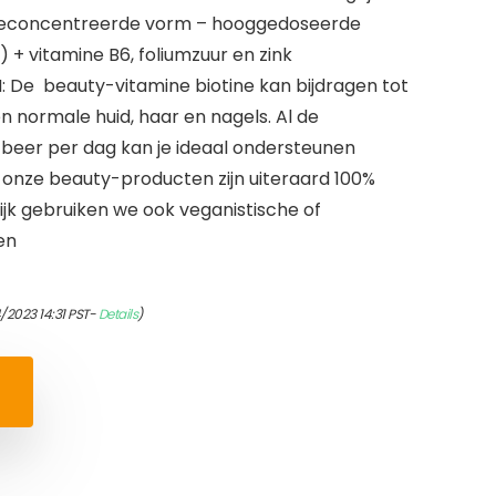
 geconcentreerde vorm – hooggedoseerde
) + vitamine B6, foliumzuur en zink
De beauty-vitamine biotine kan bijdragen tot
 normale huid, haar en nagels. Al de
 beer per dag kan je ideaal ondersteunen
onze beauty-producten zijn uiteraard 100%
ijk gebruiken we ook veganistische of
en
/2023 14:31 PST-
Details
)