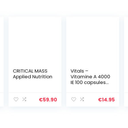
CRITICAL MASS
Vitals –
Applied Nutrition
Vitamine A 4000
IE 100 capsules
1200 mcg
retinylpalmitaat
per capsule.
€
59.90
€
14.95
Hoge dosering
in zuivere vorm.