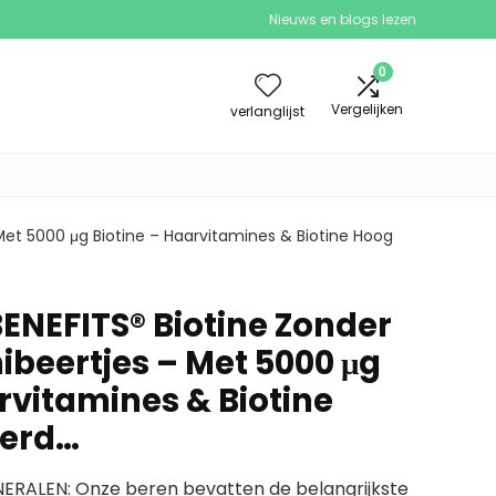
Nieuws en blogs lezen
0
Vergelijken
verlanglijst
et 5000 μg Biotine – Haarvitamines & Biotine Hoog
ENEFITS® Biotine Zonder
beertjes – Met 5000 μg
rvitamines & Biotine
erd…
ERALEN: Onze beren bevatten de belangrijkste