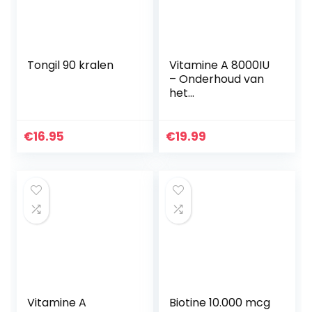
Tongil 90 kralen
Vitamine A 8000IU
– Onderhoud van
het
immuunsysteem,
normaal zicht en
huid – 2400 μg
€
16.95
€
19.99
vitamine A per
softgelcapsule –
365…
Vitamine A
Biotine 10.000 mcg