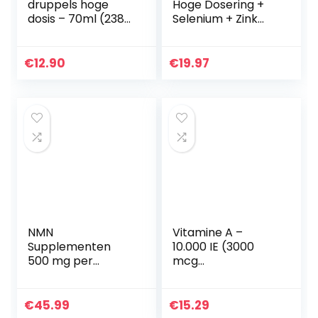
druppels hoge
Hoge Dosering +
dosis – 70ml (2380
Selenium + Zink
druppels) –
voor Haargroei,
Premium: Echte
Huid & Nagels, 365
vitamine A ester
Veganistische
€
12.90
€
19.97
(retinyl palmitaat)
Tabletten voor 1…
in MCT olie…
NMN
Vitamine A –
Supplementen
10.000 IE (3000
500 mg per
mcg
capsule (Pack of
retinylacetaat) –
2)
365 tabletten voor
1 jaar – Vegan,
€
45.99
€
15.29
GGO-vrij