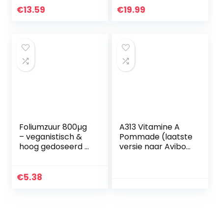
Natuurlijk biotine
B12 en Vitamine C
€
13.59
€
19.99
supplement voor
voor glanzend en
haar…
sterk haar…
Foliumzuur 800µg
A313 Vitamine A
– veganistisch &
Pommade (laatste
hoog gedoseerd –
versie naar Avibon
Foliumzuur –
beschikbaar)
Vitamine B9-100
tabletten
€
5.38