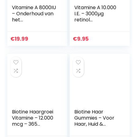
Vitamine A 8000IU
Vitamine A 10.000
– Onderhoud van
I.E. – 3000µg
het
retinol
immuunsysteem,
(retinylacetaat)
normaal zicht en
per tablet – hoge
huid – 2400 μg
dosering &
€
19.99
€
9.95
vitamine A per
veganistisch – 100
softgelcapsule –
tabletten
365…
Biotine Haargroei
Biotine Haar
Vitamine – 12.000
Gummies – Voor
mcg – 365
Haar, Huid &
tabletten voor 1
Nagels – Met
jaar voorraad –
Biotine, Vitamine