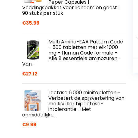
Peper Capsules |
Voedingspakket voor lichaam en geest |
90 stuks per stuk
€
35.99
Multi Amino-EAA Pattern Code
- 500 tabletten met elk 1000
mg - Human Code formule -
Alle 8 essentiële aminozuren -
Van…
€
27.12
Lactase 6.000 minitabletten -
Verbetert de spijsvertering van
melksuiker bij lactose-
intolerantie - Met
onmiddellijke…
€
9.99