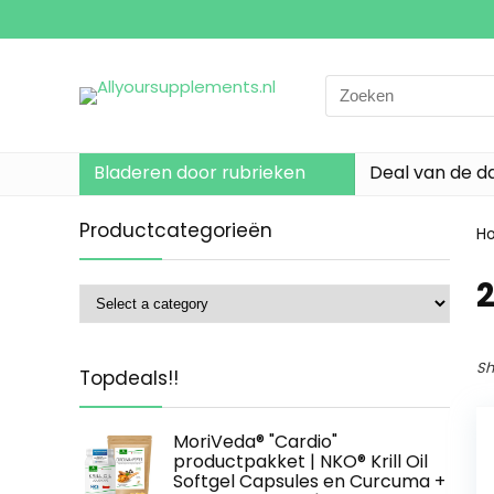
Search
for:
Bladeren door rubrieken
Deal van de d
Productcategorieën
H
‎
Sh
Topdeals!!
MoriVeda® "Cardio"
productpakket | NKO® Krill Oil
Softgel Capsules en Curcuma +