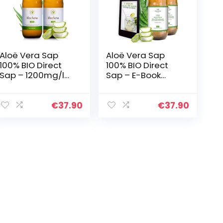
Aloë Vera Sap
Aloë Vera Sap
100% BIO Direct
100% BIO Direct
Sap – 1200mg/l
Sap – E-Book
Aloverose – Hand
inbegrepen –
Gefileerde Aloë
1200mg/l
Vera – Kwaliteit
Aloverose – Hand
€
37.90
€
37.90
Gecontroleerd in…
Gefileerde Aloë
Vera – Kwaliteit…