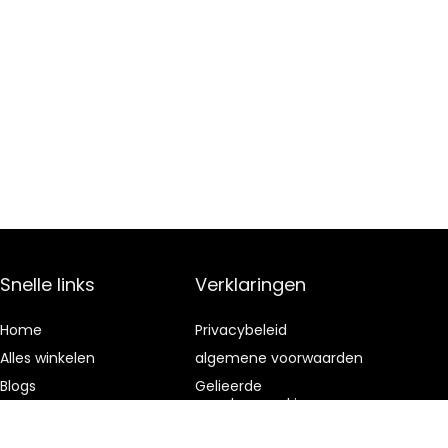
Snelle links
Verklaringen
Home
Privacybeleid
Alles winkelen
algemene voorwaarden
Blogs
Gelieerde
openbaarmaking
Onze webshops
Adverteren