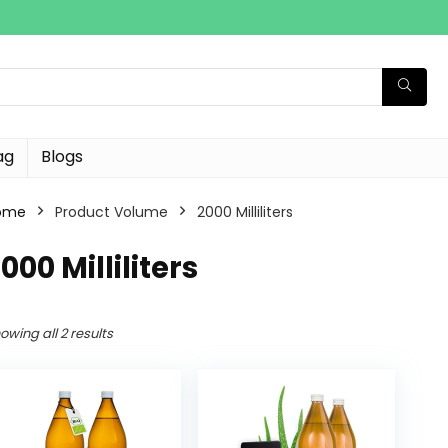
ag
Blogs
ome
Product Volume
‎2000 Milliliters
2000 Milliliters
owing all 2 results