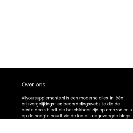
Over ons
Allyoursupplements.nl is een moderne alles-in-één
prijsvergelijkings- en beoordelingswebsite die de
beste deals biedt die beschikbaar zijn op amazon en u
op de hoogte houdt via de laatst toegevoegde blogs.
Alle afbeeldingen zijn auteursrechtelijk beschermd
door hun respectievelijke eigenaren. Alle geciteerde