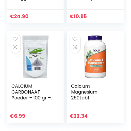
met 1120 mg per
capsule –
serving – Premium:
essentieel
Berberine HCL,
sporenelement –
€
24.90
€
10.95
Banaba, Bitter
veganistisch –
Meloen, Olijfblad…
Chroompicolinaat
– 100…
CALCIUM
Calcium
CARBONAAT
Magnesium
Poeder – 100 gr –
250tabl
gebruikt in
minerale make-
upformuleringen
€
6.99
€
22.34
en als zacht
schuurmiddel