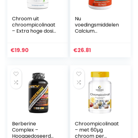
Chroom uit
Nu
chroompicolinaat
voedingsmiddelen
– Extra hoge dosis
Calcium
500 mcg chroom
Hydroxyapatiet
per tablet – 365
Caps, 120
tabletten – Geen
Vegetarische
€
19.90
€
26.81
ongewenste
Capsules
toevoegingen…
Berberine
Chroompicolinaat
Complex –
– met 60µg
Hooggedoseerd
chroom per