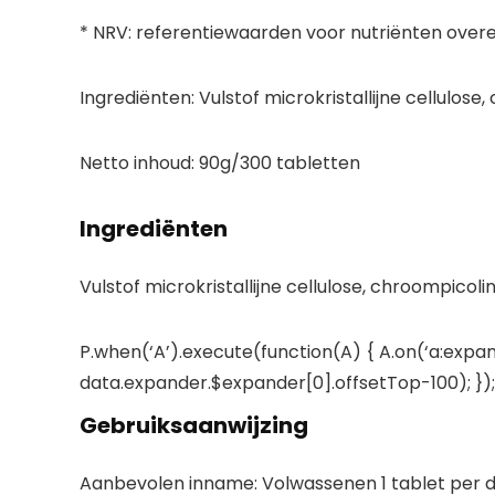
* NRV: referentiewaarden voor nutriënten overe
Ingrediënten:
Vulstof microkristallijne cellulose
Netto inhoud:
90g/300 tabletten
Ingrediënten
Vulstof microkristallijne cellulose, chroompicoli
P.when(‘A’).execute(function(A) { A.on(‘a:expan
data.expander.$expander[0].offsetTop-100); }); 
Gebruiksaanwijzing
Aanbevolen inname: Volwassenen 1 tablet per d