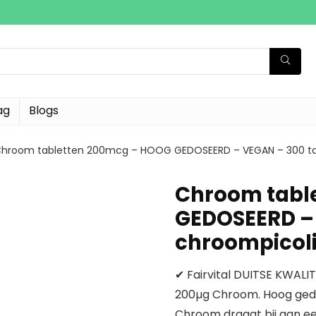
ag
Blogs
hroom tabletten 200mcg – HOOG GEDOSEERD – VEGAN – 300 ta
Chroom tabl
GEDOSEERD – 
chroompicol
✔ Fairvital DUITSE KWALITE
200µg Chroom. Hoog gedos
Chroom draagt bij aan e