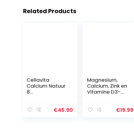
Related Products
Cellavita
Magnesium,
Calcium Natuur
Calcium, Zink en
8
Vitamine D3-
maandvoorraa
400 vegan
d 1000 g |
tabletten voor
Calcium &
meer dan 1 jaar
€
45.90
€
19.99
Magnesium/San
voorraad –
go-
Glutenvrij, niet-
koraalpoeder &
GMO…
Lithothamnium-