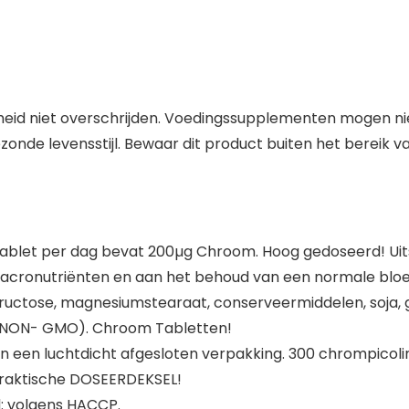
id niet overschrijden. Voedingssupplementen mogen niet
nde levensstijl. Bewaar dit product buiten het bereik va
: 1 tablet per dag bevat 200µg Chroom. Hoog gedoseerd! U
acronutriënten en aan het behoud van een normale bloed
uctose, magnesiumstearaat, conserveermiddelen, soja, gis
e (NON- GMO). Chroom Tabletten!
en luchtdicht afgesloten verpakking. 300 chrompicolina
 praktische DOSEERDEKSEL!
: volgens HACCP.