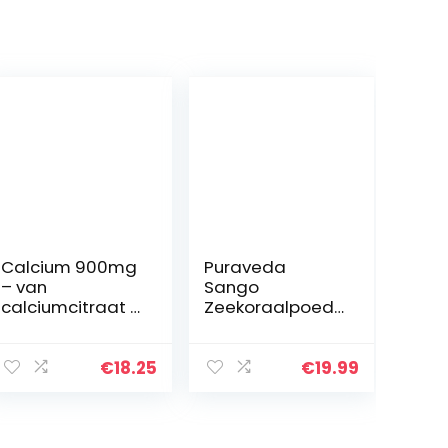
Calcium 900mg
Puraveda
– van
Sango
calciumcitraat –
Zeekoraalpoed
240
er hoge
veganistische
dosering 250g –
calciumtablette
Okinawa, Japan
€
18.25
€
19.99
n – hoge
– Sangopoeder
dosering
– Natuurlijk hoog
calciumgehalte
– geen…