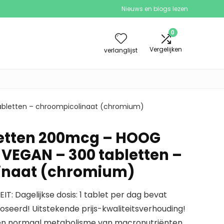
Nieuws en blogs lezen
0
Vergelijken
verlanglijst
bletten – chroompicolinaat (chromium)
etten 200mcg – HOOG
VEGAN – 300 tabletten –
inaat (chromium)
IT: Dagelijkse dosis: 1 tablet per dag bevat
eerd! Uitstekende prijs-kwaliteitsverhouding!
en normaal metabolisme van macronutriënten