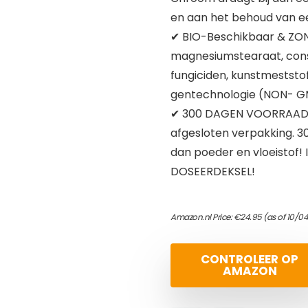
en aan het behoud van ee
✔ BIO-Beschikbaar & ZOND
magnesiumstearaat, conse
fungiciden, kunstmeststof
gentechnologie (NON- G
✔ 300 DAGEN VOORRAAD: L
afgesloten verpakking. 30
dan poeder en vloeistof! 
DOSEERDEKSEL!
Amazon.nl Price:
€
24.95
(as of 10/0
CONTROLEER OP
AMAZON