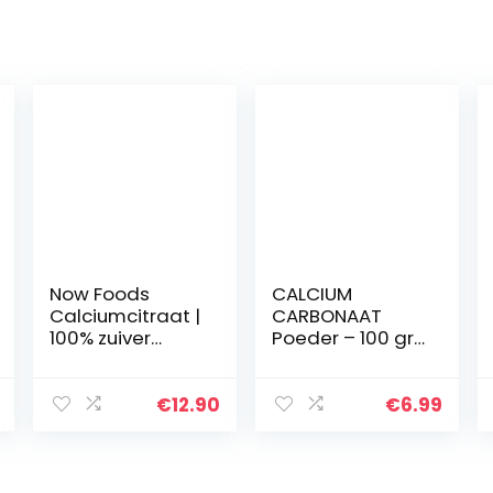
Now Foods
CALCIUM
Calciumcitraat |
CARBONAAT
100% zuiver
Poeder – 100 gr
poeder | zeer
– gebruikt in
biologisch
minerale make-
beschikbaar |
upformuleringen
€
12.90
€
6.99
227 g (227 g) |
en als zacht
veganistisch |
schuurmiddel
glutenvrij…
voor…