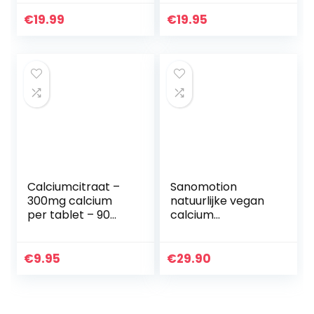
Japan –
van
Sangopoeder –
oesterschelpen –
€
19.99
€
19.95
Natuurlijk hoog
calciumgluconaat
calciumgehalte –
–
geen…
magnesiumglucon
aat – 180 capsules
Calciumcitraat –
Sanomotion
300mg calcium
natuurlijke vegan
per tablet – 90
calcium
tabletten –
magnesium
veganistisch
vitamine D3 K2
hoge dosis,
€
9.95
€
29.90
korstmos
veganistische
vitamine D3 800IE…