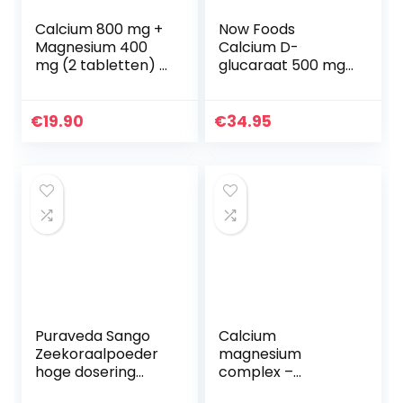
Calcium 800 mg +
Now Foods
Magnesium 400
Calcium D-
mg (2 tabletten) –
glucaraat 500 mg,
365 tabletten – 6
90 veganistische
maanden
capsules,
voorraad –
glutenvrij, sojafvrij,
€
19.90
€
34.95
Calcium +
90 g
Magnesium
complex in 2…
Puraveda Sango
Calcium
Zeekoraalpoeder
magnesium
hoge dosering
complex –
250g – Okinawa,
natuurlijk calcium